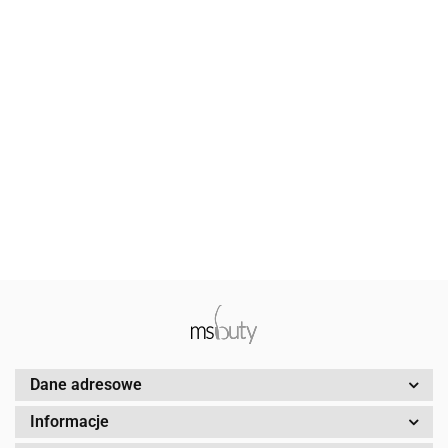
Baleriny damskie Carsona 11395 awant+ nubuk
179.00
Dane adresowe
Informacje