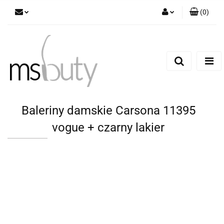
(
0
)
Zaloguj się
Zarejestruj się
Dodaj zgłoszenie
Baleriny damskie Carsona 11395
vogue + czarny lakier