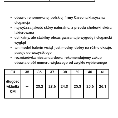
obuwie renomowanej polskiej firmy Carsona klasyczna
elegancja
najwyższa jakość skóry naturalne, z przodu cholewki skóra
lakierowana
delikatny, ale stabilny obcas gwarantuje wygodę i elegancki
wygląd
ten model balerin wciąż jest modny, dobry na różne okazje,
pasuje do wszystkiego
rozmiarówka niestandardowa, rekomendujemy zakup
obuwia o pół numeru większego od zwykle wybieranego
EU
35
36
37
38
40
41
39
długość
wkładki
--
23.2
23.6
24.3
25.3
25.6
26.1
CM