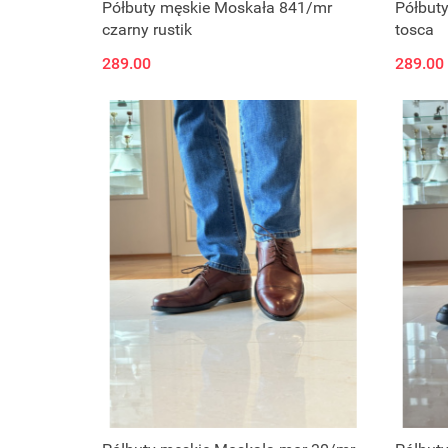
Półbuty męskie Moskała 841/mr
Półbut
czarny rustik
tosca
289.00
289.00