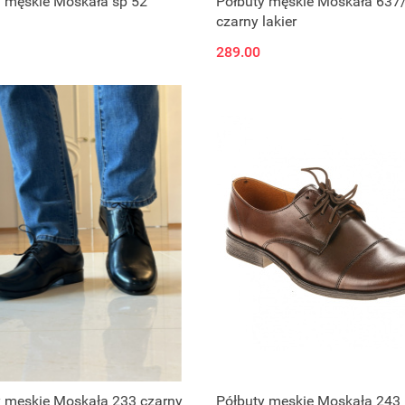
y męskie Moskała sp 52
Półbuty męskie Moskała 637
czarny lakier
289.00
y męskie Moskała 233 czarny
Półbuty męskie Moskała 243