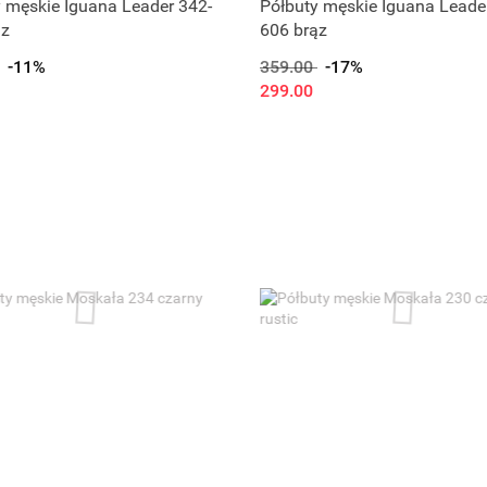
 męskie Iguana Leader 342-
Półbuty męskie Iguana Leade
ąz
606 brąz
-11%
359.00
-17%
299.00