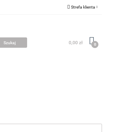
Strefa klienta
SKLEPY
Zaloguj się
Zarejestruj się
Dodaj zgłoszenie
0,00 zł
0
IARÓW