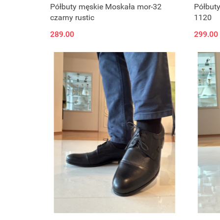
Półbuty męskie Moskała mor-32
Półbut
czarny rustic
1120
289.00
299.00