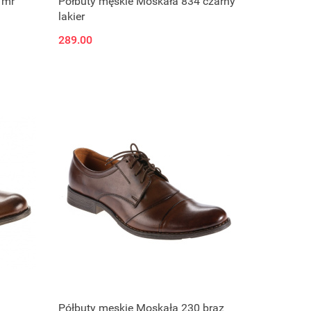
/mr
Półbuty męskie Moskała 834 czarny
lakier
289.00
Półbuty męskie Moskała 230 brąz