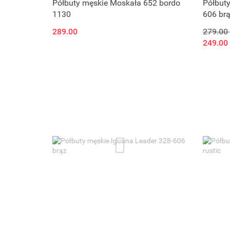
Półbuty męskie Moskała 652 bordo
Półbuty
1130
606 br
289.00
279.00
249.00