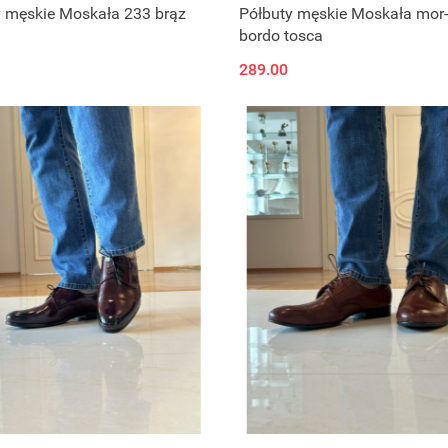
y męskie Moskała 233 brąz
Półbuty męskie Moskała mor
bordo tosca
289.00