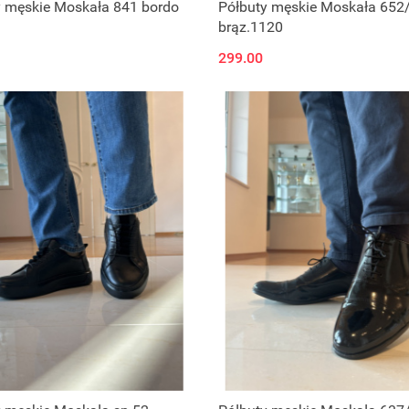
y męskie Moskała 841 bordo
Półbuty męskie Moskała 652
brąz.1120
299.00