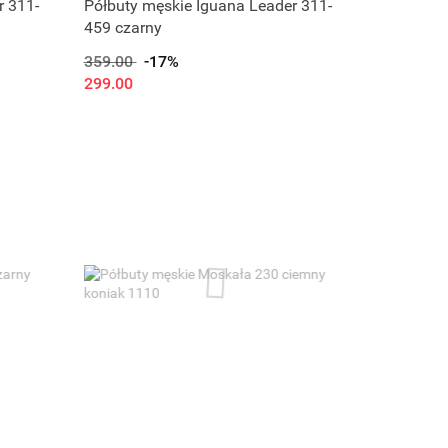
r 311-
Półbuty męskie Iguana Leader 311-
459 czarny
359.00
-17%
299.00