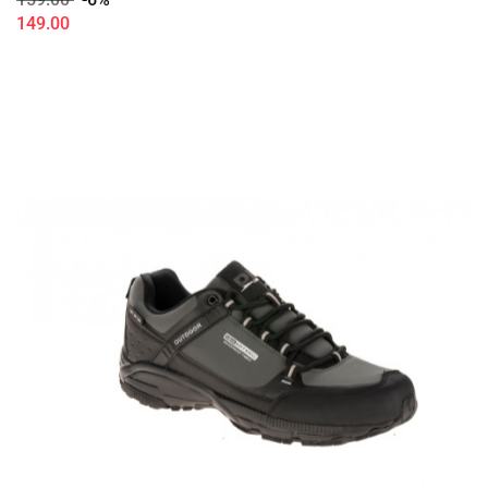
149.00