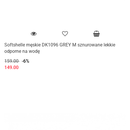
Softshelle męskie DK1096 GREY M sznurowane lekkie
odporne na wodę
159.00
-6%
149.00