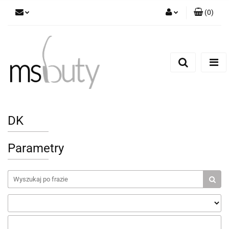
(
0
)
Zaloguj się
Zarejestruj się
Dodaj zgłoszenie
DK
Parametry