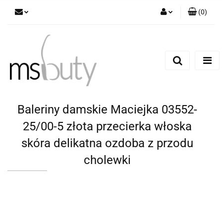
(
0
)
Zaloguj się
Zarejestruj się
Dodaj zgłoszenie
Baleriny damskie Maciejka 03552-
25/00-5 złota przecierka włoska
skóra delikatna ozdoba z przodu
cholewki