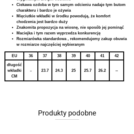
Ciekawa ozdoba w tym samym odcieniu nadaje tym butom
charakteru i bardzo je ożywia
Mięciutkie wkładki w środku powodują, że komfort
chodzenia jest bardzo duży
Znakomita propozycja na wiosnę, nie sposób jej pominąć
Maciejka i tym razem wyprzedza konkurencję
Rozmiarówka standardowa
, rekomendujemy zakup obuwia
w rozmiarze najczęściej wybieranym
EU
36
37
38
39
40
41
42
długość
wkładki
23.7
24.3
25
25.7
26.2
--
--
CM
Produkty podobne