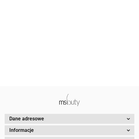
Baleriny damskie Maciejka 03552-05/ 00-5 fioletowy gad
włoska skóra delikatna ozdoba z przodu cholewki
219.00
Dane adresowe
Informacje