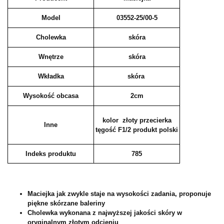
Model
03552-25/00-5
Cholewka
skóra
Wnętrze
skóra
Wkładka
skóra
Wysokość obcasa
2cm
kolor złoty przecierka
Inne
tęgość F1/2 produkt polski
Indeks produktu
785
Maciejka jak zwykle staje na wysokości zadania, proponuje
piękne skórzane baleriny
Cholewka wykonana z najwyższej jakości skóry w
oryginalnym złotym odcieniu