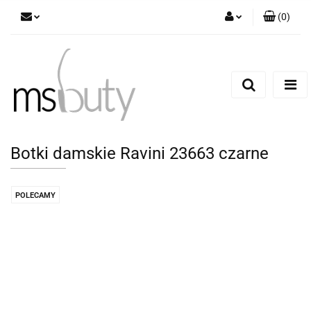
(
0
)
Zaloguj się
Zarejestruj się
Dodaj zgłoszenie
Botki damskie Ravini 23663 czarne
POLECAMY