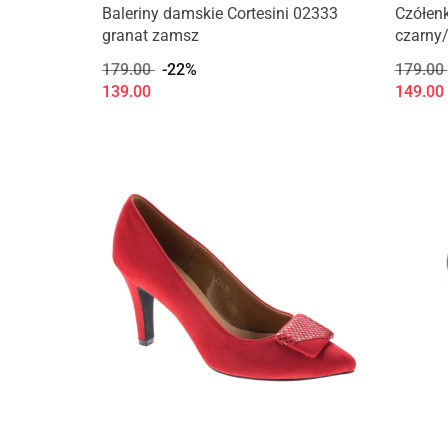
Baleriny damskie Cortesini 02333
Czółenk
granat zamsz
czarny
179.00
-22%
179.00
139.00
149.00