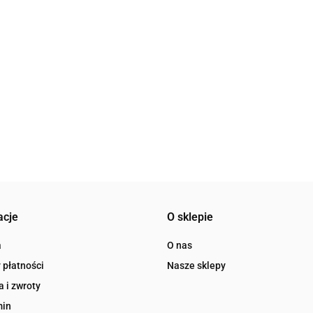
acje
O sklepie
a
O nas
 płatności
Nasze sklepy
 i zwroty
min