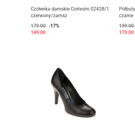
Czółenka damskie Cortesini 02428/1
Półbuty
czerwony/zamsz
czarne
179.00
-17%
199.00
149.00
179.00