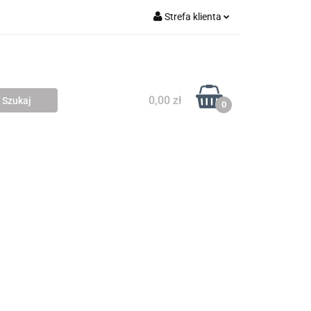
Strefa klienta
 SKLEPY
Zaloguj się
Zarejestruj się
Dodaj zgłoszenie
0,00 zł
0
MIARÓW