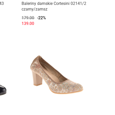
543
Baleriny damskie Cortesini 02141/2
czarny/zamsz
179.00
-22%
139.00