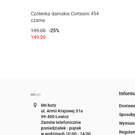
Produkt niedostępny
Czółenka damskie Cortesini 454
czarne
199.00
-25%
149.00
Inform
Ms buty
Dostaw
ul. Armii Krajowej 31a
Sposoby
99-400 Łowicz
Zamów telefonicznie
Wymiana
poniedziałek - piątek
Regula
w godzinach 10:00 - 14:00