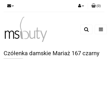
(
0
)
Zaloguj się
Zarejestruj się
Dodaj zgłoszenie
Czółenka damskie Mariaż 167 czarny