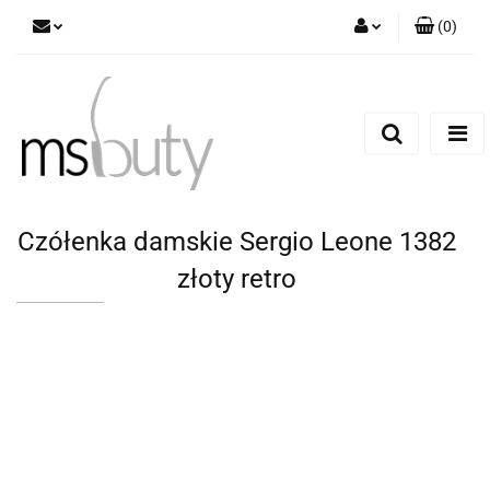
(
0
)
Zaloguj się
Zarejestruj się
Dodaj zgłoszenie
Czółenka damskie Sergio Leone 1382
złoty retro