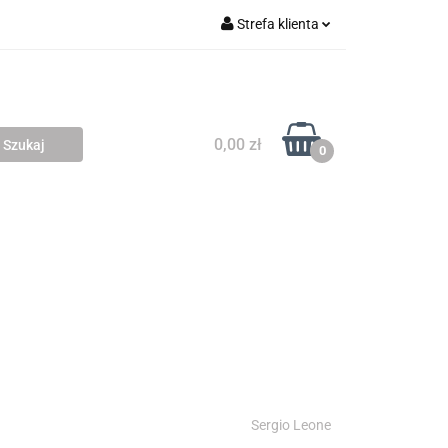
Strefa klienta
 SKLEPY
Zaloguj się
Zarejestruj się
Dodaj zgłoszenie
0,00 zł
0
MIARÓW
Sergio Leone