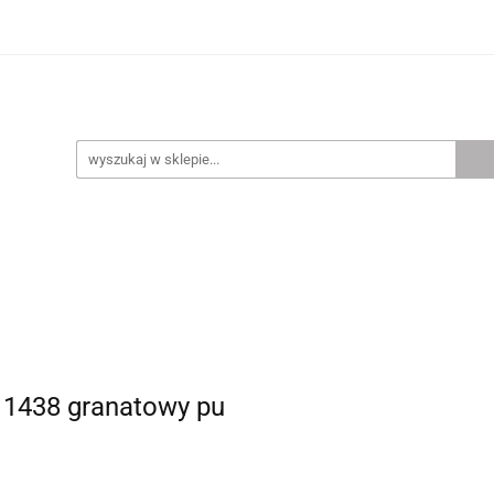
OBUWIE MĘSKIE
POPULARNE MARKI
NASZE
ÓW
POPULARNE MARKI
NASZE SKLEPY
TABELA ROZ
 1438 granatowy pu