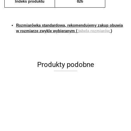
Indeks produktu
826
Rozmiarówka standardowa, rekomendujemy zakup obuwia
w rozmiarze zwykle wybieranym (
tabela rozmiarów
)
Produkty podobne
Czółenka
Czółenka
Czółenka
Czółenka