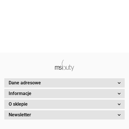
damskie
damskie
damskie
damskie
Sergio Leone
Sergio Leone
Sergio Leone
Sergio Leone
109.00
109.00
1457 szary
109.00
109.00
1457 szary
1457 czerwony
1457 c.
lakier
zamsz
lakier
czerwony mic
Dane adresowe
Informacje
O sklepie
Newsletter