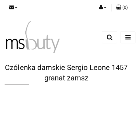
(
0
)
Zaloguj się
Zarejestruj się
Dodaj zgłoszenie
Czółenka damskie Sergio Leone 1457
granat zamsz