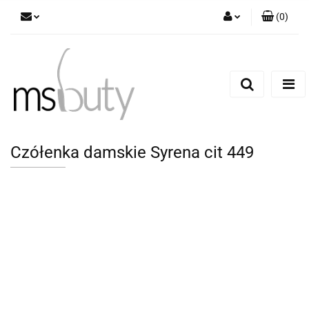
(
0
)
Zaloguj się
Zarejestruj się
Dodaj zgłoszenie
Czółenka damskie Syrena cit 449