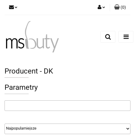
(
0
)
Zaloguj się
Zarejestruj się
Dodaj zgłoszenie
Producent - DK
Parametry