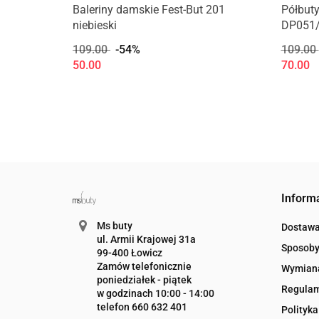
Baleriny damskie Fest-But 201
Półbuty
niebieski
DP051/
109.00
-54%
109.00
50.00
70.00
Inform
Ms buty
Dostaw
ul. Armii Krajowej 31a
Sposoby
99-400 Łowicz
Zamów telefonicznie
Wymiana
poniedziałek - piątek
Regula
w godzinach 10:00 - 14:00
telefon 660 632 401
Polityka