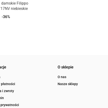
 damskie Filippo
17NV niebieskie
-36%
acje
O sklepie
a
O nas
 płatności
Nasze sklepy
 i zwroty
min
 prywatności