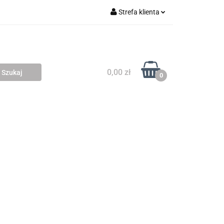
Strefa klienta
 SKLEPY
Zaloguj się
Zarejestruj się
Dodaj zgłoszenie
0,00 zł
0
MIARÓW