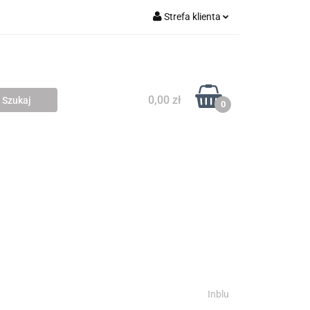
Strefa klienta
 SKLEPY
Zaloguj się
Zarejestruj się
Dodaj zgłoszenie
0,00 zł
0
MIARÓW
Inblu