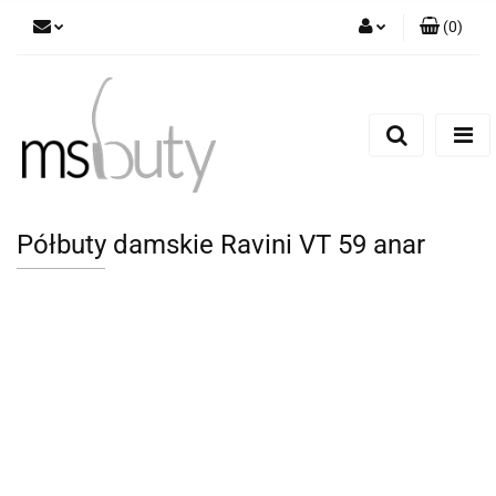
(
0
)
Zaloguj się
Zarejestruj się
Dodaj zgłoszenie
Półbuty damskie Ravini VT 59 anar