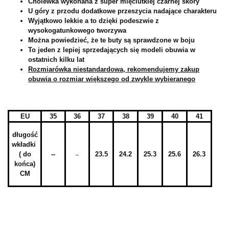
Cholewka wykonana z super mięciutkiej czarnej skóry
U góry z przodu dodatkowe przeszycia nadające charakteru
Wyjątkowo lekkie a to dzięki podeszwie z
wysokogatunkowego tworzywa
Można powiedzieć, że te buty są sprawdzone w boju
To jeden z lepiej sprzedających się modeli obuwia w
ostatnich kilku lat
Rozmiarówka niestandardowa, rekomendujemy zakup
obuwia o rozmiar większego od zwykle wybieranego
EU
35
36
37
38
39
40
41
długość
wkładki
( do
--
23.5
24.2
25.3
25.6
26.3
--
końca)
CM