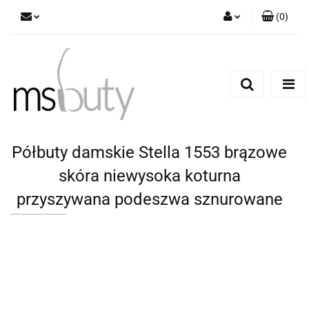
(
0
)
Zaloguj się
Zarejestruj się
Dodaj zgłoszenie
Półbuty damskie Stella 1553 brązowe
skóra niewysoka koturna
przyszywana podeszwa sznurowane