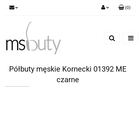
(
0
)
Zaloguj się
Zarejestruj się
Dodaj zgłoszenie
Półbuty męskie Kornecki 01392 ME
czarne