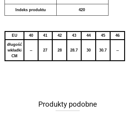
Indeks produktu
420
EU
40
41
42
43
44
45
46
długość
wkładki
--
27
28
28.7
30
30.7
--
CM
Produkty podobne