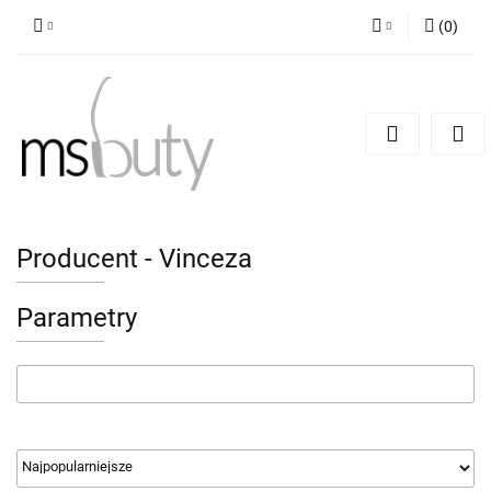
(
0
)
Zaloguj się
Zarejestruj się
Dodaj zgłoszenie
Producent - Vinceza
Parametry