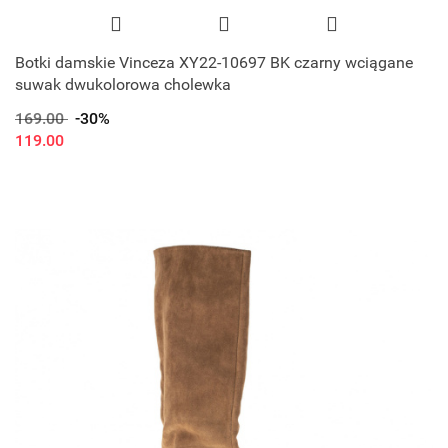
Botki damskie Vinceza XY22-10697 BK czarny wciągane
suwak dwukolorowa cholewka
169.00
-30%
119.00